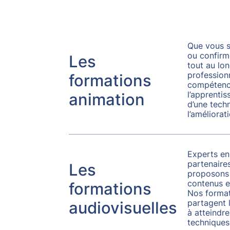
Que vous s
ou confir
Les
tout au lon
profession
formations
compétence
l’apprentis
animation
d’une tech
l’améliorat
Experts en 
partenaire
Les
proposons 
contenus e
formations
Nos format
partagent l
audiovisuelles
à atteindre
techniques