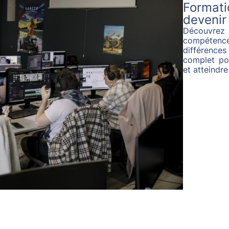
Formati
devenir
Découvrez
compétenc
différence
complet po
et atteindre