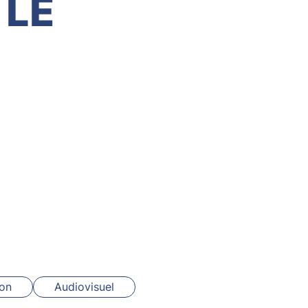
 LE
ion
Audiovisuel