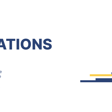
ATIONS
e
e
t